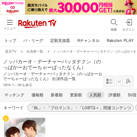
メニュー
検索
ログイン
トップ
パ・リーグ
定額見放題
Rチャンネル
Rakuten PLAY
楽天TV
>
出演者一覧
>
ノッパカーオ・デーチャーパッタナクン（のっぱかー
ノッパカーオ・デーチャーパッタナクン（の
っぱかーおでーちゃーぱったなくん）
ノッパカーオ・デーチャーパッタナクン（のっぱかーお
でーちゃーぱったなくん） 出演作品一覧
1件中 1～1件を表示
マッチング
価格順
新着順
更新順
人気順
評価順
50
キーワード
「BL」・「ブロマンス」・「LGBTQ＋」関連コンテンツ
1