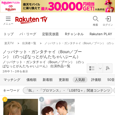
メニュー
検索
ログイン
トップ
パ・リーグ
定額見放題
Rチャンネル
Rakuten PLAY
楽天TV
>
出演者一覧
>
ノッパナット・ガンタチャイ（Boun／ブーン）（の
ノッパナット・ガンタチャイ（Boun／ブー
ン）（のっぱなっとがんたちゃいぶーん）
ノッパナット・ガンタチャイ（Boun／ブーン）（のっ
ぱなっとがんたちゃいぶーん） 出演作品一覧
2件中 1～2件を表示
マッチング
価格順
新着順
更新順
人気順
評価順
50
キーワード
「BL」・「ブロマンス」・「LGBTQ＋」関連コンテンツ
1
2