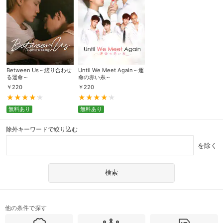
Between Us～縒り合わせ
Until We Meet Again～運
る運命～
命の赤い糸～
￥
220
￥
220
無料あり
無料あり
除外キーワードで絞り込む
を除く
他の条件で探す