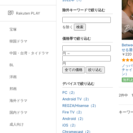
除外キーワードで絞り込む
Rakuten PLAY
を除く
宝塚
価格帯で絞り込む
韓国ドラマ
Betw
せる運
中国・台湾・タイドラマ
円 ～
￥220
円
BL
ノッパ
チャイ
ン）
洋画
無料
デバイスで絞り込む
邦画
PC（2）
2件中 
Android TV（2）
海外ドラマ
REGZA/Hisense（2）
キーワ
Fire TV（2）
国内ドラマ
Android（2）
成人向け
iOS（2）
Chromecast（2）