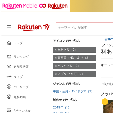
楽天T
アイコンで絞り込む
トップ
ノッ
無料あり（2）
料あ
ランキング
高画質（HD）あり（2）
ドラマ
キーワ
パックあり（2）
定額見放題
アプリでDL可（2）
ライブ
ジャンルで絞り込む
並び替
パ・リーグ
中国・台湾・タイドラマ（2）
ノッパ
無料動画
制作年で絞り込む
1
2019年（1）
Rチャンネル
2022年（1）