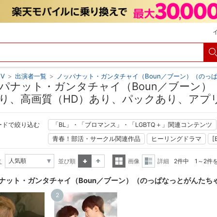
V
>
出演者一覧
>
ノッパナット・ガンタチャイ（Boun／ブーン）（のっ
パナット・ガンタチャイ（Boun／ブーン）
り、高画質（HD）あり、パックあり、アプリ
ードで絞り込む
「BL」・「ブロマンス」・「LGBTQ＋」関連コンテンツ
青春！部活・サークル関連作品
ヒーリングドラマ
[
え
並び順
画像
詳細
2件中 1～2件
昇順
降順
一覧
詳細
ナット・ガンタチャイ（Boun／ブーン）（のっぱなっとがんたち
表示
表示
2