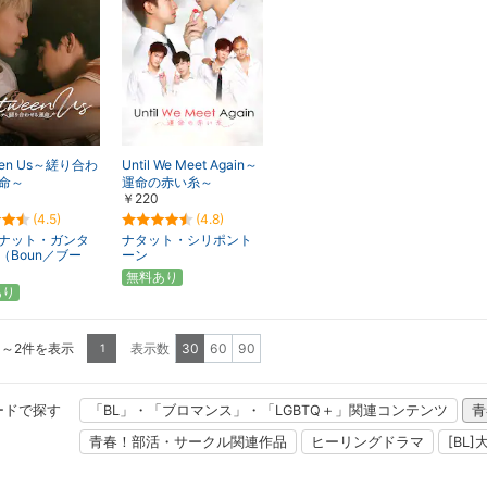
een Us～縒り合わ
Until We Meet Again～
命～
運命の赤い糸～
￥220
(4.5)
(4.8)
ナット・ガンタ
ナタット・シリポント
（Boun／ブー
ーン
無料あり
あり
1～2件を表示
表示数
30
60
90
1
ードで探す
「BL」・「ブロマンス」・「LGBTQ＋」関連コンテンツ
青
青春！部活・サークル関連作品
ヒーリングドラマ
[BL