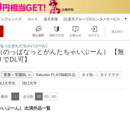
インフォシーク
カード
楽天市場
楽天グループのエンタメサービス
動画配信
成人向け
楽天TV
購入履歴
初めての方
お知らせ
ログイン
本/ゲーム/CD/DVD
ぱなっとがんたちゃいぶーん）
楽天ブックス
（のっぱなっとがんたちゃいぶーん） 【無
電子書籍
でDL可】
楽天Kobo
雑誌読み放題
青春・学園BL
Rakuten PLAY掲載作品
タイBL
タイドラマ
楽天マガジン
BL]大学生
[BL]大学
音楽配信
楽天ミュージック
を表示
表示数
30
60
90
1
動画配信ガイド
Rakuten PLAY
ゃいぶーん） 出演作品一覧
無料テレビ
Rチャンネル
チケット