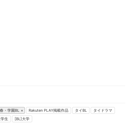
楽天チケット
エンタメニュース
推し楽
春・学園BL
Rakuten PLAY掲載作品
タイBL
タイドラマ
]大学生
[BL]大学