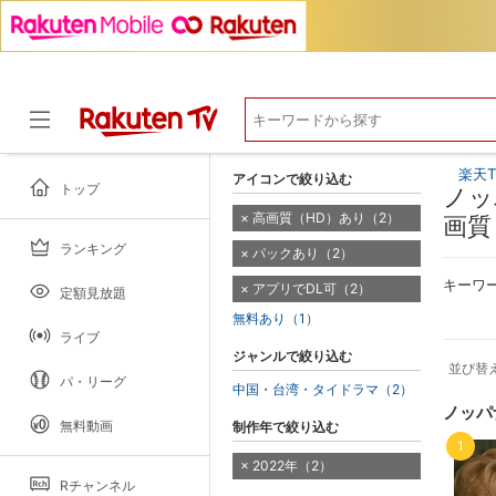
楽天T
アイコンで絞り込む
トップ
ノッ
高画質（HD）あり（2）
画質
ランキング
パックあり（2）
ドラマ
キーワ
アプリでDL可（2）
定額見放題
無料あり（1）
ライブ
ジャンルで絞り込む
並び替
パ・リーグ
中国・台湾・タイドラマ（2）
ノッパ
無料動画
制作年で絞り込む
1
2022年（2）
Rチャンネル