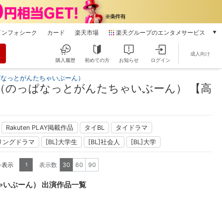
インフォシーク
カード
楽天市場
楽天グループのエンタメサービス
動画配信
成人向け
楽天TV
購入履歴
初めての方
お知らせ
ログイン
本/ゲーム/CD/DVD
ぱなっとがんたちゃいぶーん）
楽天ブックス
（のっぱなっとがんたちゃいぶーん） 【高
電子書籍
楽天Kobo
雑誌読み放題
Rakuten PLAY掲載作品
タイBL
タイドラマ
楽天マガジン
リングドラマ
[BL]大学生
[BL]社会人
[BL]大学
音楽配信
楽天ミュージック
を表示
表示数
30
60
90
1
動画配信ガイド
Rakuten PLAY
ゃいぶーん） 出演作品一覧
無料テレビ
Rチャンネル
チケット