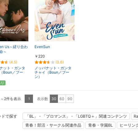
een Us～縒り合わ
EvenSun
命～
￥220
(4.5)
(3.6)
ナット・ガンタ
ノッパナット・ガンタ
（Boun／ブー
チャイ（Boun／ブー
ン）
あり
1～2件を表示
表示数
30
60
90
1
ードで探す
「BL」・「ブロマンス」・「LGBTQ＋」関連コンテンツ
R
青春！部活・サークル関連作品
青春・学園BL
ヒーリン