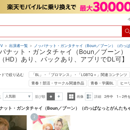
V
>
出演者一覧
>
ノッパナット・ガンタチャイ（Boun／ブーン）（のっ
パナット・ガンタチャイ（Boun／ブーン）
（HD）あり、パックあり、アプリでDL可】
ードで絞り込む
「BL」・「ブロマンス」・「LGBTQ＋」関連コンテンツ
青春！部活・サークル関連作品
青春・学園BL
ヒー
え
並び順
画像
詳細
2件中 1～2件
昇順
降順
一覧
詳細
ナット・ガンタチャイ（Boun／ブーン）（のっぱなっとがんたち
表示
表示
2