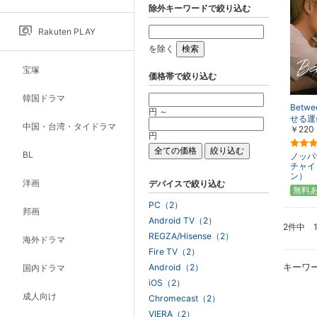
除外キーワードで絞り込む
Rakuten PLAY
を除く
宝塚
価格帯で絞り込む
韓国ドラマ
Betw
円 ～
せる運
中国・台湾・タイドラマ
￥220
円
BL
ノッパ
チャイ
ン）
洋画
デバイスで絞り込む
無料
PC（2）
邦画
Android TV（2）
2件中 
REGZA/Hisense（2）
海外ドラマ
Fire TV（2）
キーワ
Android（2）
国内ドラマ
iOS（2）
成人向け
Chromecast（2）
VIERA（2）