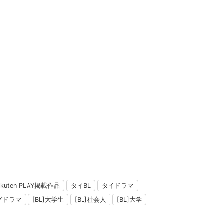
楽天チケット
エンタメニュース
推し楽
akuten PLAY掲載作品
タイBL
タイドラマ
グドラマ
[BL]大学生
[BL]社会人
[BL]大学