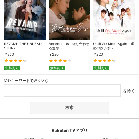
REVAMP THE UNDEAD
Between Us～縒り合わせ
Until We Meet Again～運
STORY
る運命～
命の赤い糸～
￥
330
￥
220
￥
220
無料あり
無料あり
無料あり
除外キーワードで絞り込む
を除く
Rakuten TVアプリ