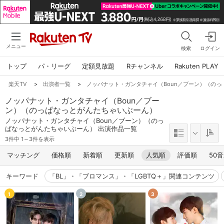
メニュー
検索
ログイン
トップ
パ・リーグ
定額見放題
Rチャンネル
Rakuten PLAY
楽天TV
>
出演者一覧
>
ノッパナット・ガンタチャイ（Boun／ブーン）（の
ノッパナット・ガンタチャイ（Boun／ブー
ン）（のっぱなっとがんたちゃいぶーん）
ノッパナット・ガンタチャイ（Boun／ブーン）（のっ
ぱなっとがんたちゃいぶーん） 出演作品一覧
3件中 1～3件を表示
マッチング
価格順
新着順
更新順
人気順
評価順
50
キーワード
「BL」・「ブロマンス」・「LGBTQ＋」関連コンテンツ
1
2
3