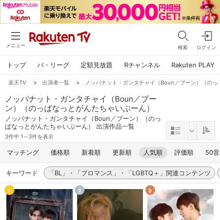
メニュー
検索
ログイン
トップ
パ・リーグ
定額見放題
Rチャンネル
Rakuten PLAY
楽天TV
>
出演者一覧
>
ノッパナット・ガンタチャイ（Boun／ブーン）（の
ノッパナット・ガンタチャイ（Boun／ブー
ン）（のっぱなっとがんたちゃいぶーん）
ノッパナット・ガンタチャイ（Boun／ブーン）（のっ
ぱなっとがんたちゃいぶーん） 出演作品一覧
3件中 1～3件を表示
マッチング
価格順
新着順
更新順
人気順
評価順
50
キーワード
「BL」・「ブロマンス」・「LGBTQ＋」関連コンテンツ
1
2
3