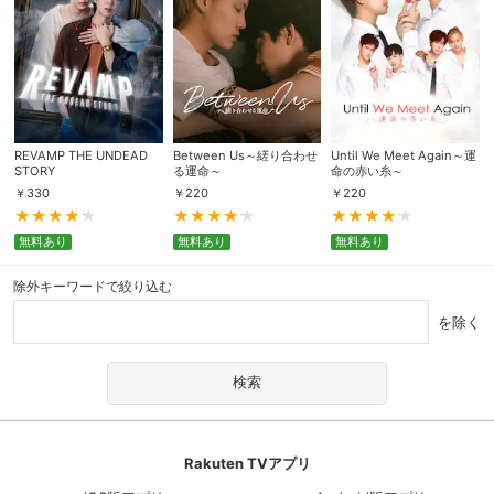
REVAMP THE UNDEAD
Between Us～縒り合わせ
Until We Meet Again～運
STORY
る運命～
命の赤い糸～
￥
330
￥
220
￥
220
無料あり
無料あり
無料あり
除外キーワードで絞り込む
を除く
Rakuten TVアプリ