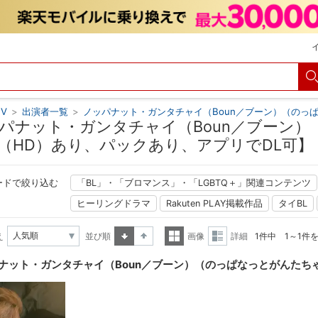
V
>
出演者一覧
>
ノッパナット・ガンタチャイ（Boun／ブーン）（のっ
パナット・ガンタチャイ（Boun／ブーン）
（HD）あり、パックあり、アプリでDL可】
ードで絞り込む
「BL」・「ブロマンス」・「LGBTQ＋」関連コンテンツ
ヒーリングドラマ
Rakuten PLAY掲載作品
タイBL
え
並び順
画像
詳細
1件中 1～1件
昇順
降順
一覧
詳細
ナット・ガンタチャイ（Boun／ブーン）（のっぱなっとがんたち
表示
表示