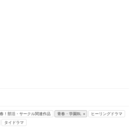
楽天チケット
エンタメニュース
推し楽
春！部活・サークル関連作品
青春・学園BL
ヒーリングドラマ
タイドラマ