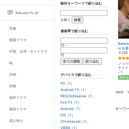
除外キーワードで絞り込む
Rakuten PLAY
を除く
宝塚
価格帯で絞り込む
韓国ドラマ
Betw
円 ～
せる運
中国・台湾・タイドラマ
￥220
円
BL
ノッパ
チャイ
ン）
洋画
デバイスで絞り込む
無料
PC（1）
邦画
Android TV（1）
1件中 
REGZA/Hisense（1）
海外ドラマ
Fire TV（1）
キーワ
Android（1）
国内ドラマ
iOS（1）
成人向け
Chromecast（1）
VIERA（1）