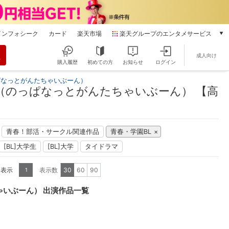
インフォシーク
カード
楽天市場
楽天グループのエンタメサービス
動画配信
成人向け
楽天TV
購入履歴
初めての方
お知らせ
ログイン
本/ゲーム/CD/DVD
ぱなっとがんたちゃいぶーん）
楽天ブックス
（のっぱなっとがんたちゃいぶーん） 【高
電子書籍
楽天Kobo
雑誌読み放題
青春！部活・サークル関連作品
青春・学園BL
楽天マガジン
[BL]大学生
[BL]大学
タイドラマ
音楽配信
楽天ミュージック
を表示
表示数
30
60
90
1
動画配信ガイド
Rakuten PLAY
ゃいぶーん） 出演作品一覧
無料テレビ
Rチャンネル
チケット