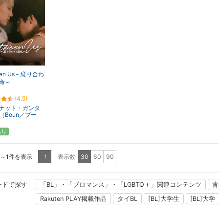
een Us～縒り合わ
命～
(4.5)
ナット・ガンタ
（Boun／ブー
あり
1～1件を表示
表示数
30
60
90
1
ードで探す
「BL」・「ブロマンス」・「LGBTQ＋」関連コンテンツ
青
Rakuten PLAY掲載作品
タイBL
[BL]大学生
[BL]大学