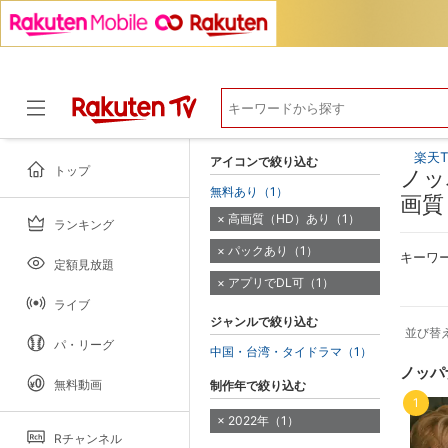
楽天T
アイコンで絞り込む
トップ
ノッ
無料あり（1）
画質
高画質（HD）あり（1）
ランキング
ドラマ
パックあり（1）
キーワ
定額見放題
アプリでDL可（1）
ライブ
ジャンルで絞り込む
並び替
パ・リーグ
中国・台湾・タイドラマ（1）
ノッパ
無料動画
制作年で絞り込む
1
2022年（1）
Rチャンネル