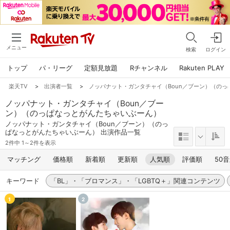
メニュー
検索
ログイン
トップ
パ・リーグ
定額見放題
Rチャンネル
Rakuten PLAY
楽天TV
>
出演者一覧
>
ノッパナット・ガンタチャイ（Boun／ブーン）（の
ノッパナット・ガンタチャイ（Boun／ブー
ン）（のっぱなっとがんたちゃいぶーん）
ノッパナット・ガンタチャイ（Boun／ブーン）（のっ
ぱなっとがんたちゃいぶーん） 出演作品一覧
2件中 1～2件を表示
マッチング
価格順
新着順
更新順
人気順
評価順
50
キーワード
「BL」・「ブロマンス」・「LGBTQ＋」関連コンテンツ
1
2