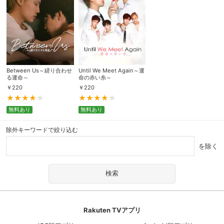
Between Us～縒り合わせ
Until We Meet Again～運
る運命～
命の赤い糸～
￥
220
￥
220
無料あり
無料あり
除外キーワードで絞り込む
を除く
Rakuten TVアプリ