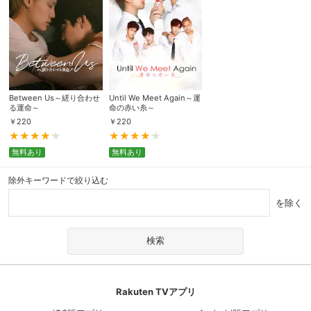
Between Us～縒り合わせ
Until We Meet Again～運
る運命～
命の赤い糸～
￥
220
￥
220
無料あり
無料あり
除外キーワードで絞り込む
を除く
Rakuten TVアプリ