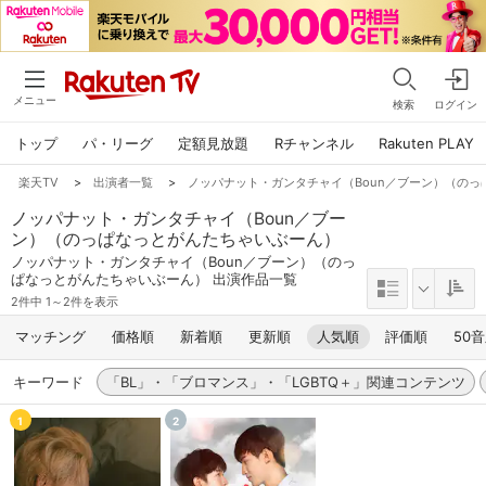
メニュー
検索
ログイン
トップ
パ・リーグ
定額見放題
Rチャンネル
Rakuten PLAY
楽天TV
>
出演者一覧
>
ノッパナット・ガンタチャイ（Boun／ブーン）（の
ノッパナット・ガンタチャイ（Boun／ブー
ン）（のっぱなっとがんたちゃいぶーん）
ノッパナット・ガンタチャイ（Boun／ブーン）（のっ
ぱなっとがんたちゃいぶーん） 出演作品一覧
2件中 1～2件を表示
マッチング
価格順
新着順
更新順
人気順
評価順
50
キーワード
「BL」・「ブロマンス」・「LGBTQ＋」関連コンテンツ
1
2