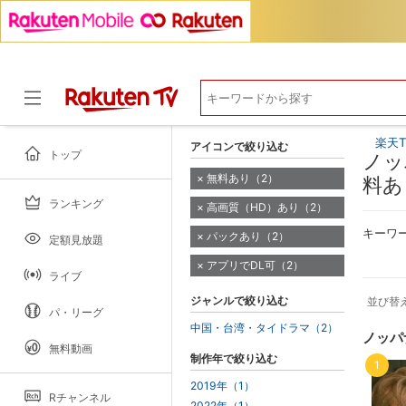
楽天T
アイコンで絞り込む
トップ
ノッ
無料あり（2）
料あ
ランキング
高画質（HD）あり（2）
ドラマ
キーワ
パックあり（2）
定額見放題
アプリでDL可（2）
ライブ
ジャンルで絞り込む
並び替
パ・リーグ
中国・台湾・タイドラマ（2）
ノッパ
無料動画
制作年で絞り込む
1
2019年（1）
Rチャンネル
2022年（1）