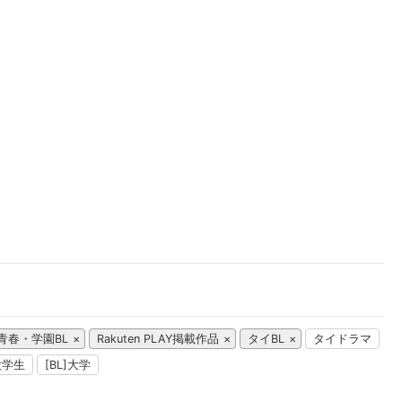
楽天チケット
エンタメニュース
推し楽
青春・学園BL
Rakuten PLAY掲載作品
タイBL
タイドラマ
]大学生
[BL]大学