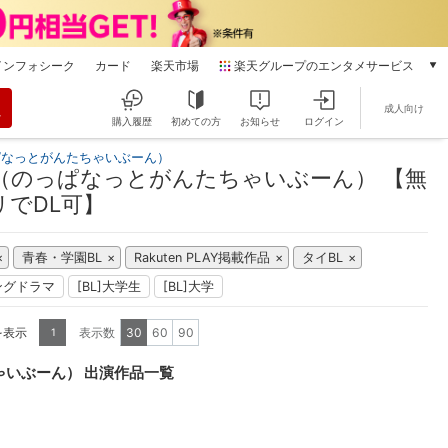
インフォシーク
カード
楽天市場
楽天グループのエンタメサービス
動画配信
成人向け
楽天TV
購入履歴
初めての方
お知らせ
ログイン
本/ゲーム/CD/DVD
ぱなっとがんたちゃいぶーん）
楽天ブックス
（のっぱなっとがんたちゃいぶーん） 【無
電子書籍
でDL可】
楽天Kobo
雑誌読み放題
青春・学園BL
Rakuten PLAY掲載作品
タイBL
楽天マガジン
ングドラマ
[BL]大学生
[BL]大学
音楽配信
楽天ミュージック
を表示
表示数
30
60
90
1
動画配信ガイド
Rakuten PLAY
ゃいぶーん） 出演作品一覧
無料テレビ
Rチャンネル
チケット