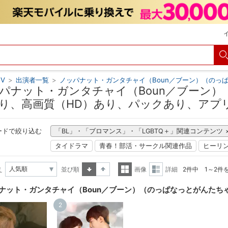
V
>
出演者一覧
>
ノッパナット・ガンタチャイ（Boun／ブーン）（のっ
パナット・ガンタチャイ（Boun／ブーン）
り、高画質（HD）あり、パックあり、アプリ
ードで絞り込む
「BL」・「ブロマンス」・「LGBTQ＋」関連コンテンツ
タイドラマ
青春！部活・サークル関連作品
ヒーリ
え
並び順
画像
詳細
2件中 1～2件
昇順
降順
一覧
詳細
ナット・ガンタチャイ（Boun／ブーン）（のっぱなっとがんたち
表示
表示
2