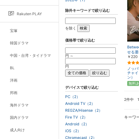
除外キーワードで絞り込む
Rakuten PLAY
を除く
宝塚
価格帯で絞り込む
韓国ドラマ
Betw
せる運
中国・台湾・タイドラマ
円 ～
￥220
円
BL
ノッパ
チャイ
ン）
洋画
無料
デバイスで絞り込む
邦画
PC（2）
2件中 
Android TV（2）
海外ドラマ
REGZA/Hisense（2）
キーワ
Fire TV（2）
国内ドラマ
Android（2）
成人向け
iOS（2）
Chromecast（2）