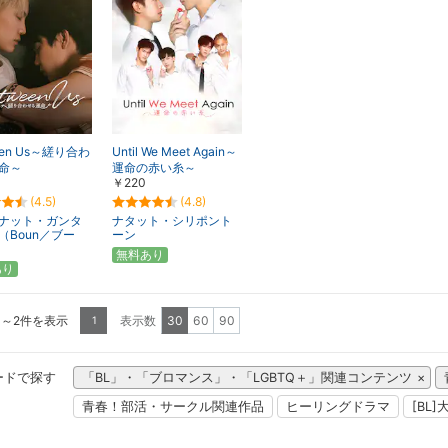
een Us～縒り合わ
Until We Meet Again～
命～
運命の赤い糸～
￥220
(4.5)
(4.8)
ナット・ガンタ
ナタット・シリポント
（Boun／ブー
ーン
無料あり
あり
1～2件を表示
表示数
30
60
90
1
ードで探す
「BL」・「ブロマンス」・「LGBTQ＋」関連コンテンツ
青春！部活・サークル関連作品
ヒーリングドラマ
[BL