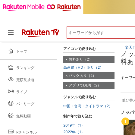
楽天T
アイコンで絞り込む
トップ
ノッ
無料あり（2）
料あ
高画質（HD）あり（2）
ランキング
ドラマ
パックあり（2）
キーワ
定額見放題
アプリでDL可（2）
ライブ
ジャンルで絞り込む
並び替
パ・リーグ
中国・台湾・タイドラマ（2）
ノッパ
無料動画
制作年で絞り込む
1
2019年（1）
2022年（1）
Rチャンネル