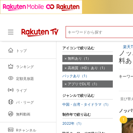
楽天T
アイコンで絞り込む
トップ
ノッ
無料あり（1）
料あ
ランキング
高画質（HD）あり（1）
ドラマ
パックあり（1）
キーワ
定額見放題
アプリでDL可（1）
ライブ
ジャンルで絞り込む
並び替
パ・リーグ
中国・台湾・タイドラマ（1）
ノッパ
無料動画
制作年で絞り込む
1
2022年（1）
Rチャンネル