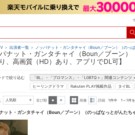
V
>
出演者一覧
>
ノッパナット・ガンタチャイ（Boun／ブーン）（のっ
パナット・ガンタチャイ（Boun／ブーン）
り、高画質（HD）あり、アプリでDL可】
ードで絞り込む
「BL」・「ブロマンス」・「LGBTQ＋」関連コンテンツ
ヒーリングドラマ
Rakuten PLAY掲載作品
タイBL
え
並び順
画像
詳細
1件中 1～1件
昇順
降順
一覧
詳細
ナット・ガンタチャイ（Boun／ブーン）（のっぱなっとがんたち
表示
表示