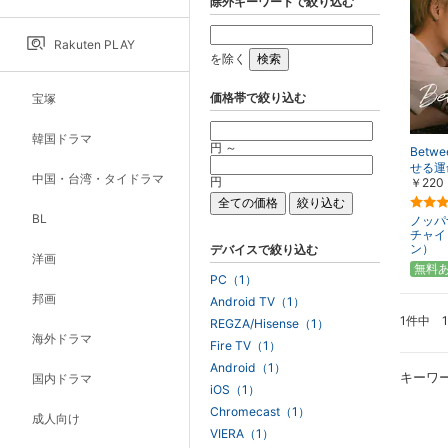
除外キーワードで絞り込む
Rakuten PLAY
を除く
価格帯で絞り込む
宝塚
韓国ドラマ
円 ～
Betw
せる運
中国・台湾・タイドラマ
円
￥220
BL
ノッパ
チャイ
ン）
デバイスで絞り込む
洋画
無料
PC（1）
邦画
Android TV（1）
1件中 
REGZA/Hisense（1）
海外ドラマ
Fire TV（1）
Android（1）
キーワ
国内ドラマ
iOS（1）
Chromecast（1）
成人向け
VIERA（1）