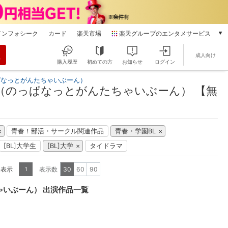
インフォシーク
カード
楽天市場
楽天グループのエンタメサービス
動画配信
成人向け
楽天TV
購入履歴
初めての方
お知らせ
ログイン
本/ゲーム/CD/DVD
ぱなっとがんたちゃいぶーん）
楽天ブックス
（のっぱなっとがんたちゃいぶーん） 【無
電子書籍
楽天Kobo
雑誌読み放題
青春！部活・サークル関連作品
青春・学園BL
楽天マガジン
[BL]大学生
[BL]大学
タイドラマ
音楽配信
楽天ミュージック
を表示
表示数
30
60
90
1
動画配信ガイド
Rakuten PLAY
ゃいぶーん） 出演作品一覧
無料テレビ
Rチャンネル
チケット