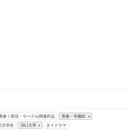
楽天チケット
エンタメニュース
推し楽
青春！部活・サークル関連作品
青春・学園BL
L]大学生
[BL]大学
タイドラマ