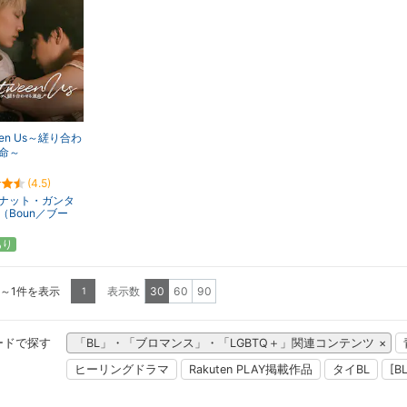
een Us～縒り合わ
命～
(4.5)
ナット・ガンタ
（Boun／ブー
あり
1～1件を表示
表示数
30
60
90
1
ードで探す
「BL」・「ブロマンス」・「LGBTQ＋」関連コンテンツ
ヒーリングドラマ
Rakuten PLAY掲載作品
タイBL
[B