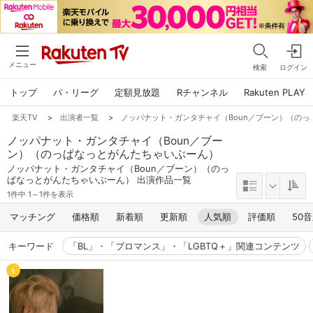
メニュー
検索
ログイン
トップ
パ・リーグ
定額見放題
Rチャンネル
Rakuten PLAY
楽天TV
>
出演者一覧
>
ノッパナット・ガンタチャイ（Boun／ブーン）（の
ノッパナット・ガンタチャイ（Boun／ブー
ン）（のっぱなっとがんたちゃいぶーん）
ノッパナット・ガンタチャイ（Boun／ブーン）（のっ
ぱなっとがんたちゃいぶーん） 出演作品一覧
1件中 1～1件を表示
マッチング
価格順
新着順
更新順
人気順
評価順
50
キーワード
「BL」・「ブロマンス」・「LGBTQ＋」関連コンテンツ
1