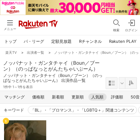
メニュー
検索
ログイン
トップ
パ・リーグ
定額見放題
Rチャンネル
Rakuten PLAY
楽天TV
>
出演者一覧
>
ノッパナット・ガンタチャイ（Boun／ブーン）（の
ノッパナット・ガンタチャイ（Boun／ブー
ン）（のっぱなっとがんたちゃいぶーん）
ノッパナット・ガンタチャイ（Boun／ブーン）（のっ
ぱなっとがんたちゃいぶーん） 出演作品一覧
1件中 1～1件を表示
マッチング
価格順
新着順
更新順
人気順
評価順
50
キーワード
「BL」・「ブロマンス」・「LGBTQ＋」関連コンテンツ
1