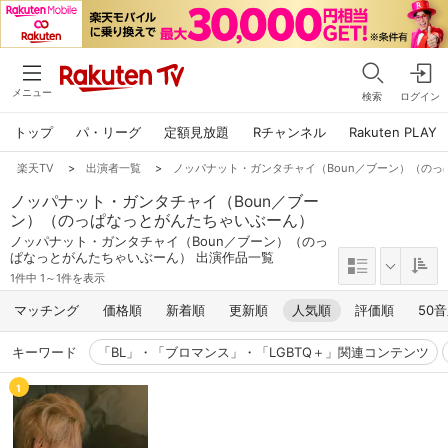
メニュー
検索
ログイン
トップ
パ・リーグ
定額見放題
Rチャンネル
Rakuten PLAY
楽天TV
>
出演者一覧
>
ノッパナット・ガンタチャイ（Boun／ブーン）（の
ノッパナット・ガンタチャイ（Boun／ブー
ン）（のっぱなっとがんたちゃいぶーん）
ノッパナット・ガンタチャイ（Boun／ブーン）（のっ
ぱなっとがんたちゃいぶーん） 出演作品一覧
1件中 1～1件を表示
マッチング
価格順
新着順
更新順
人気順
評価順
50
キーワード
「BL」・「ブロマンス」・「LGBTQ＋」関連コンテンツ
1