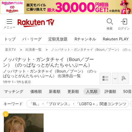
メニュー
検索
ログイン
トップ
パ・リーグ
定額見放題
Rチャンネル
Rakuten PLAY
楽天TV
>
出演者一覧
>
ノッパナット・ガンタチャイ（Boun／ブーン）（の
ノッパナット・ガンタチャイ（Boun／ブー
ン）（のっぱなっとがんたちゃいぶーん）
ノッパナット・ガンタチャイ（Boun／ブーン）（のっ
ぱなっとがんたちゃいぶーん） 出演作品一覧
1件中 1～1件を表示
マッチング
価格順
新着順
更新順
人気順
評価順
50
キーワード
「BL」・「ブロマンス」・「LGBTQ＋」関連コンテンツ
1