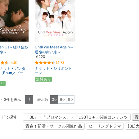
een Us～縒り合わ
Until We Meet Again～
命～
運命の赤い糸～
￥220
(4.5)
(4.8)
ナット・ガンタ
ナタット・シリポント
（Boun／ブー
ーン
無料あり
あり
1～2件を表示
表示数
30
60
90
1
ードで探す
「BL」・「ブロマンス」・「LGBTQ＋」関連コンテンツ
青
青春！部活・サークル関連作品
ヒーリングドラマ
[BL