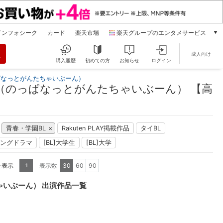
インフォシーク
カード
楽天市場
楽天グループのエンタメサービス
動画配信
成人向け
楽天TV
購入履歴
初めての方
お知らせ
ログイン
本/ゲーム/CD/DVD
ぱなっとがんたちゃいぶーん）
楽天ブックス
（のっぱなっとがんたちゃいぶーん） 【高
電子書籍
楽天Kobo
雑誌読み放題
青春・学園BL
Rakuten PLAY掲載作品
タイBL
楽天マガジン
ングドラマ
[BL]大学生
[BL]大学
音楽配信
楽天ミュージック
を表示
表示数
30
60
90
1
動画配信ガイド
Rakuten PLAY
ゃいぶーん） 出演作品一覧
無料テレビ
Rチャンネル
チケット