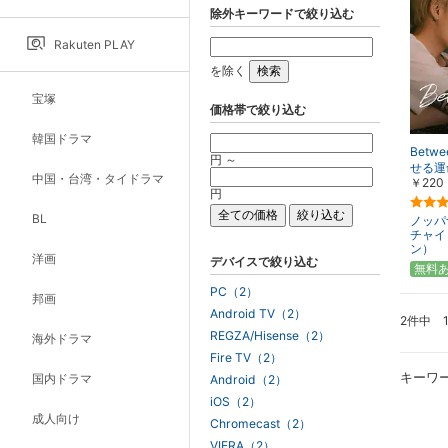
除外キーワードで絞り込む
Rakuten PLAY
を除く
宝塚
価格帯で絞り込む
韓国ドラマ
Betw
円 ～
せる運
中国・台湾・タイドラマ
￥220
円
BL
ノッパ
チャイ
ン）
洋画
デバイスで絞り込む
無料
PC（2）
邦画
Android TV（2）
2件中 
REGZA/Hisense（2）
海外ドラマ
Fire TV（2）
キーワ
国内ドラマ
Android（2）
iOS（2）
成人向け
Chromecast（2）
VIERA（2）