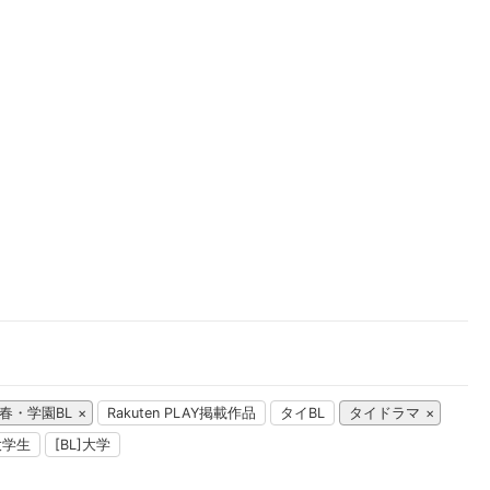
楽天チケット
エンタメニュース
推し楽
春・学園BL
Rakuten PLAY掲載作品
タイBL
タイドラマ
]大学生
[BL]大学