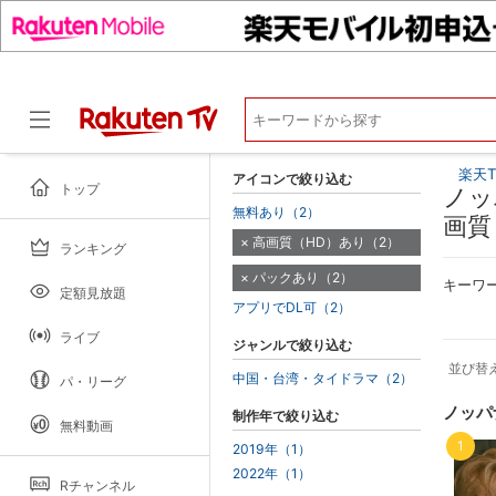
楽天T
アイコンで絞り込む
トップ
ノッ
無料あり（2）
画質
高画質（HD）あり（2）
ランキング
ドラマ
パックあり（2）
キーワ
定額見放題
アプリでDL可（2）
ライブ
ジャンルで絞り込む
並び替
中国・台湾・タイドラマ（2）
パ・リーグ
ノッパ
制作年で絞り込む
無料動画
1
2019年（1）
2022年（1）
Rチャンネル