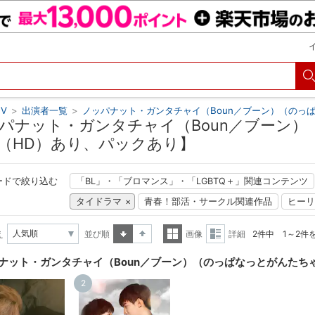
V
>
出演者一覧
>
ノッパナット・ガンタチャイ（Boun／ブーン）（のっ
パナット・ガンタチャイ（Boun／ブーン）
（HD）あり、パックあり】
ードで絞り込む
「BL」・「ブロマンス」・「LGBTQ＋」関連コンテンツ
タイドラマ
青春！部活・サークル関連作品
ヒーリ
え
並び順
画像
詳細
2件中 1～2件
昇順
降順
一覧
詳細
ナット・ガンタチャイ（Boun／ブーン）（のっぱなっとがんたち
表示
表示
2