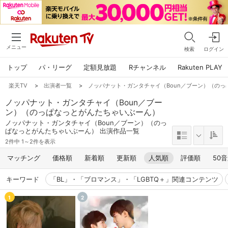
メニュー
検索
ログイン
トップ
パ・リーグ
定額見放題
Rチャンネル
Rakuten PLAY
楽天TV
>
出演者一覧
>
ノッパナット・ガンタチャイ（Boun／ブーン）（の
ノッパナット・ガンタチャイ（Boun／ブー
ン）（のっぱなっとがんたちゃいぶーん）
ノッパナット・ガンタチャイ（Boun／ブーン）（のっ
ぱなっとがんたちゃいぶーん） 出演作品一覧
2件中 1～2件を表示
マッチング
価格順
新着順
更新順
人気順
評価順
50
キーワード
「BL」・「ブロマンス」・「LGBTQ＋」関連コンテンツ
1
2