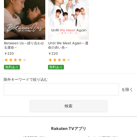
Between Us～縒り合わせ
Until We Meet Again～運
る運命～
命の赤い糸～
￥
220
￥
220
無料あり
無料あり
除外キーワードで絞り込む
を除く
Rakuten TVアプリ