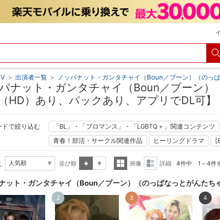
V
>
出演者一覧
>
ノッパナット・ガンタチャイ（Boun／ブーン）（のっ
パナット・ガンタチャイ（Boun／ブーン）
（HD）あり、パックあり、アプリでDL可】
ードで絞り込む
「BL」・「ブロマンス」・「LGBTQ＋」関連コンテンツ
青春！部活・サークル関連作品
ヒーリングドラマ
[
え
並び順
画像
詳細
4件中 1～4件
昇順
降順
一覧
詳細
ナット・ガンタチャイ（Boun／ブーン）（のっぱなっとがんたち
表示
表示
2
3
4