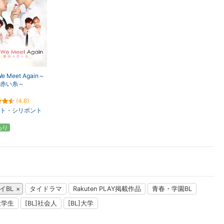
楽天チケット
エンタメニュース
推し楽
 We Meet Again～
赤い糸～
(4.8)
ト・シリポント
あり
イBL
タイドラマ
Rakuten PLAY掲載作品
青春・学園BL
]大学生
[BL]社会人
[BL]大学