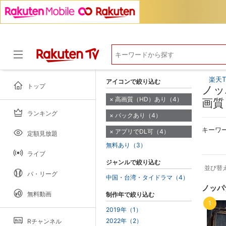
楽天T
アイコンで絞り込む
トップ
ノッ
高画質（HD）あり（4）
画質
ランキング
パックあり（4）
ドラマ
キーワ
アプリでDL可（4）
定額見放題
無料あり（3）
ライブ
ジャンルで絞り込む
並び替
パ・リーグ
中国・台湾・タイドラマ（4）
ノッパ
無料動画
制作年で絞り込む
1
2019年（1）
2022年（2）
Rチャンネル