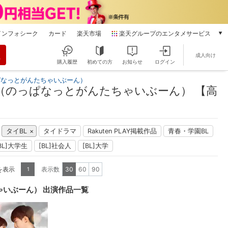
インフォシーク
カード
楽天市場
楽天グループのエンタメサービス
動画配信
成人向け
楽天TV
購入履歴
初めての方
お知らせ
ログイン
本/ゲーム/CD/DVD
ぱなっとがんたちゃいぶーん）
楽天ブックス
（のっぱなっとがんたちゃいぶーん） 【高
電子書籍
楽天Kobo
雑誌読み放題
タイBL
タイドラマ
Rakuten PLAY掲載作品
青春・学園BL
楽天マガジン
BL]大学生
[BL]社会人
[BL]大学
音楽配信
楽天ミュージック
を表示
表示数
30
60
90
1
動画配信ガイド
Rakuten PLAY
ゃいぶーん） 出演作品一覧
無料テレビ
Rチャンネル
チケット