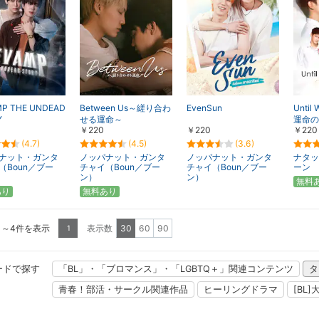
MP THE UNDEAD
Between Us～縒り合わ
EvenSun
Until
Y
せる運命～
運命の
￥220
￥220
￥220
(4.7)
(4.5)
(3.6)
ナット・ガンタ
ノッパナット・ガンタ
ノッパナット・ガンタ
ナタッ
（Boun／ブー
チャイ（Boun／ブー
チャイ（Boun／ブー
ーン
ン）
ン）
無料
あり
無料あり
1～4件を表示
表示数
30
60
90
1
ードで探す
「BL」・「ブロマンス」・「LGBTQ＋」関連コンテンツ
タ
青春！部活・サークル関連作品
ヒーリングドラマ
[BL