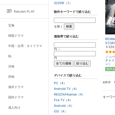
2025年（1）
Rakuten PLAY
除外キーワードで絞り込む
宝塚
を除く
韓国ドラマ
価格帯で絞り込む
REVA
STOR
中国・台湾・タイドラマ
￥330
円 ～
BL
ノッパ
円
チャイ
ン）
洋画
無料
デバイスで絞り込む
邦画
4件中 
PC（4）
海外ドラマ
Android TV（4）
REGZA/Hisense（4）
キーワ
国内ドラマ
Fire TV（4）
Android（4）
成人向け
iOS（4）