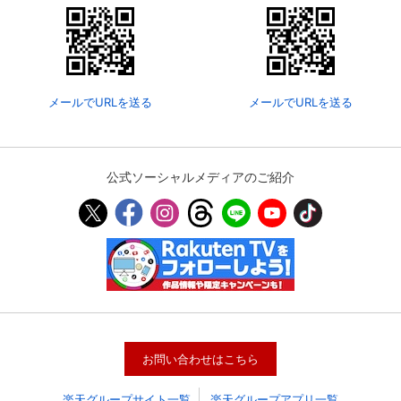
メールでURLを送る
メールでURLを送る
公式ソーシャルメディアのご紹介
お問い合わせはこちら
楽天グループサイト一覧
楽天グループアプリ一覧