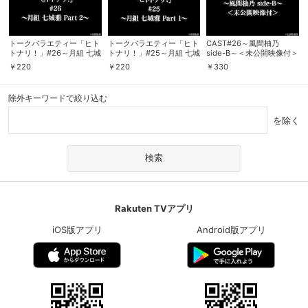
トークバラエティー「ヒト
トークバラエティー「ヒト
CAST#26～風間柚乃
トナリ！」#26～月組 七城
トナリ！」#25～月組 七城
side-B～＜未公開映像付＞
雅 Part 2～
雅 Part 1～
￥
220
￥
220
￥
330
除外キーワードで絞り込む
を除く
Rakuten TVアプリ
iOS版アプリ
Android版アプリ