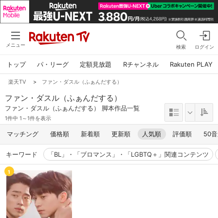
メニュー
検索
ログイン
トップ
パ・リーグ
定額見放題
Rチャンネル
Rakuten PLAY
楽天TV
>
ファン・ダスル（ふぁんだする）
ファン・ダスル（ふぁんだする）
ファン・ダスル（ふぁんだする） 脚本作品一覧
1件中 1～1件を表示
マッチング
価格順
新着順
更新順
人気順
評価順
50
キーワード
「BL」・「ブロマンス」・「LGBTQ＋」関連コンテンツ
1