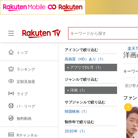
楽天T
アイコンで絞り込む
トップ
洋画
高画質（HD）あり（1）
アプリでDL可（1）
ランキング
ドラマ
キーワ
ジャンルで絞り込む
定額見放題
並び替
洋画（1）
ライブ
ファン
サブジャンルで絞り込む
パ・リーグ
1
韓国映画（1）
無料動画
制作年で絞り込む
2020年（1）
Rチャンネル