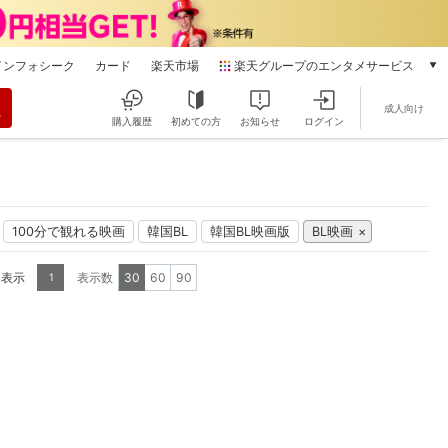
インフォシーク
カード
楽天市場
楽天グループのエンタメサービス
動画配信
成人向け
楽天TV
購入履歴
初めての方
お知らせ
ログイン
本/ゲーム/CD/DVD
楽天ブックス
電子書籍
楽天Kobo
100分で観れる映画
韓国BL
韓国BL映画版
BL映画
雑誌読み放題
楽天マガジン
を表示
表示数
30
60
90
1
音楽配信
楽天ミュージック
動画配信ガイド
Rakuten PLAY
無料テレビ
Rチャンネル
チケット