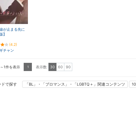
線が止まる先に
版】
(4.2)
ギチャン
1～1件を表示
表示数
30
60
90
1
ードで探す
「BL」・「ブロマンス」・「LGBTQ＋」関連コンテンツ
1