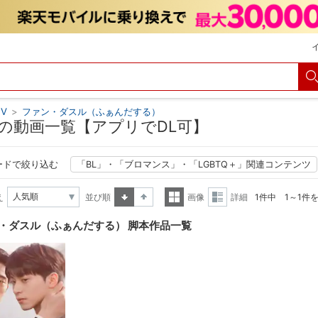
V
>
ファン・ダスル（ふぁんだする）
の動画一覧【アプリでDL可】
ードで絞り込む
「BL」・「ブロマンス」・「LGBTQ＋」関連コンテンツ
え
並び順
画像
詳細
1件中 1～1件
昇順
降順
一覧
詳細
・ダスル（ふぁんだする） 脚本作品一覧
表示
表示