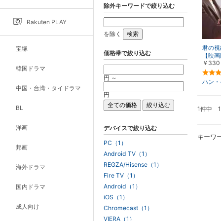
除外キーワードで絞り込む
Rakuten PLAY
を除く
君の視
宝塚
価格帯で絞り込む
【映画
￥330
韓国ドラマ
円 ～
ハン・
中国・台湾・タイドラマ
円
BL
1件中 
洋画
デバイスで絞り込む
キーワ
PC（1）
邦画
Android TV（1）
REGZA/Hisense（1）
海外ドラマ
Fire TV（1）
Android（1）
国内ドラマ
iOS（1）
成人向け
Chromecast（1）
VIERA（1）