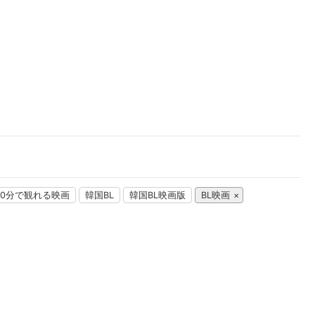
楽天チケット
エンタメニュース
推し楽
00分で観れる映画
韓国BL
韓国BL映画版
BL映画