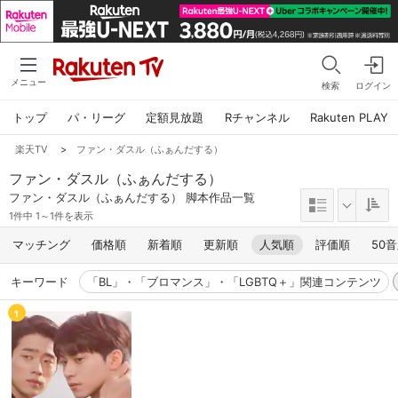
メニュー
検索
ログイン
トップ
パ・リーグ
定額見放題
Rチャンネル
Rakuten PLAY
楽天TV
>
ファン・ダスル（ふぁんだする）
ファン・ダスル（ふぁんだする）
ファン・ダスル（ふぁんだする） 脚本作品一覧
1件中 1～1件を表示
マッチング
価格順
新着順
更新順
人気順
評価順
50
キーワード
「BL」・「ブロマンス」・「LGBTQ＋」関連コンテンツ
1