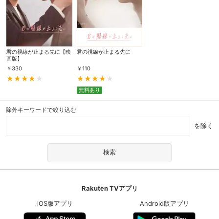
君の視線が止まる先に【映
君の視線が止まる先に
画版】
￥
330
￥
110
無料あり
除外キーワードで絞り込む
を除く
Rakuten TVアプリ
iOS版アプリ
Android版アプリ