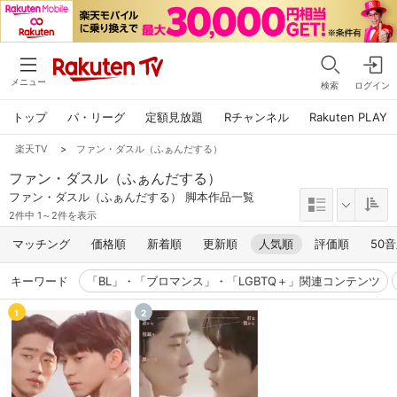
メニュー
検索
ログイン
トップ
パ・リーグ
定額見放題
Rチャンネル
Rakuten PLAY
楽天TV
>
ファン・ダスル（ふぁんだする）
ファン・ダスル（ふぁんだする）
ファン・ダスル（ふぁんだする） 脚本作品一覧
2件中 1～2件を表示
マッチング
価格順
新着順
更新順
人気順
評価順
50
キーワード
「BL」・「ブロマンス」・「LGBTQ＋」関連コンテンツ
1
2