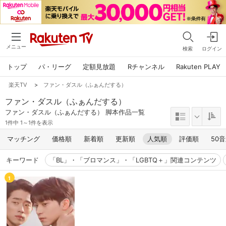
メニュー
検索
ログイン
トップ
パ・リーグ
定額見放題
Rチャンネル
Rakuten PLAY
楽天TV
>
ファン・ダスル（ふぁんだする）
ファン・ダスル（ふぁんだする）
ファン・ダスル（ふぁんだする） 脚本作品一覧
1件中 1～1件を表示
マッチング
価格順
新着順
更新順
人気順
評価順
50
キーワード
「BL」・「ブロマンス」・「LGBTQ＋」関連コンテンツ
1