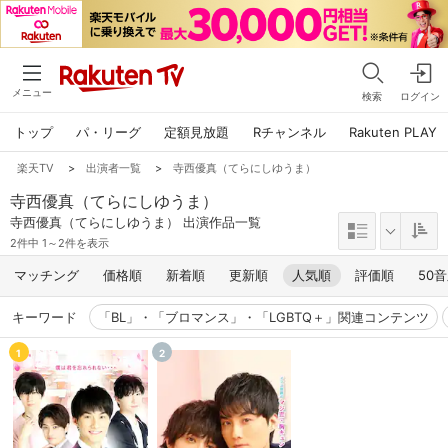
メニュー
検索
ログイン
トップ
パ・リーグ
定額見放題
Rチャンネル
Rakuten PLAY
楽天TV
>
出演者一覧
>
寺西優真（てらにしゆうま）
寺西優真（てらにしゆうま）
寺西優真（てらにしゆうま） 出演作品一覧
2件中 1～2件を表示
マッチング
価格順
新着順
更新順
人気順
評価順
50
キーワード
「BL」・「ブロマンス」・「LGBTQ＋」関連コンテンツ
1
2