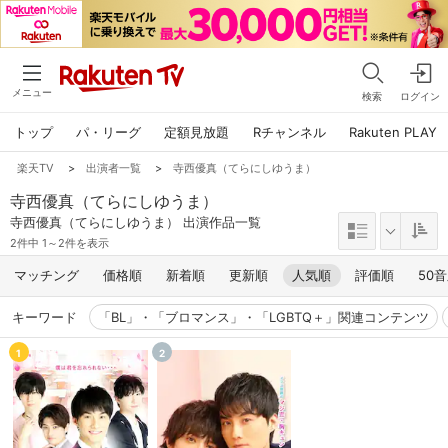
メニュー
検索
ログイン
トップ
パ・リーグ
定額見放題
Rチャンネル
Rakuten PLAY
楽天TV
>
出演者一覧
>
寺西優真（てらにしゆうま）
寺西優真（てらにしゆうま）
寺西優真（てらにしゆうま） 出演作品一覧
2件中 1～2件を表示
マッチング
価格順
新着順
更新順
人気順
評価順
50
キーワード
「BL」・「ブロマンス」・「LGBTQ＋」関連コンテンツ
1
2