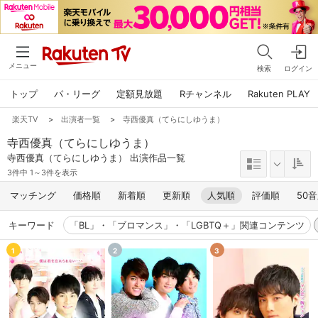
メニュー
検索
ログイン
トップ
パ・リーグ
定額見放題
Rチャンネル
Rakuten PLAY
楽天TV
>
出演者一覧
>
寺西優真（てらにしゆうま）
寺西優真（てらにしゆうま）
寺西優真（てらにしゆうま） 出演作品一覧
3件中 1～3件を表示
マッチング
価格順
新着順
更新順
人気順
評価順
50
キーワード
「BL」・「ブロマンス」・「LGBTQ＋」関連コンテンツ
1
2
3