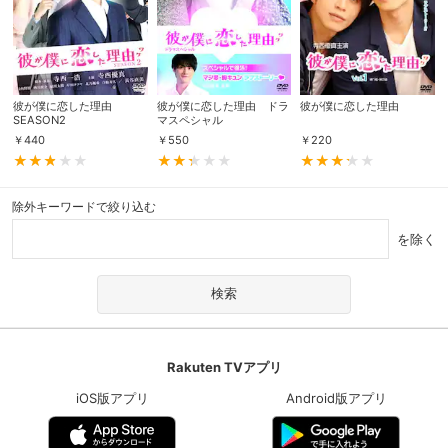
彼が僕に恋した理由
彼が僕に恋した理由 ドラ
彼が僕に恋した理由
SEASON2
マスペシャル
￥
440
￥
550
￥
220
除外キーワードで絞り込む
を除く
Rakuten TVアプリ
iOS版アプリ
Android版アプリ