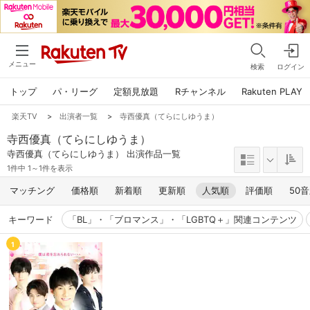
メニュー
検索
ログイン
トップ
パ・リーグ
定額見放題
Rチャンネル
Rakuten PLAY
楽天TV
>
出演者一覧
>
寺西優真（てらにしゆうま）
寺西優真（てらにしゆうま）
寺西優真（てらにしゆうま） 出演作品一覧
1件中 1～1件を表示
マッチング
価格順
新着順
更新順
人気順
評価順
50
キーワード
「BL」・「ブロマンス」・「LGBTQ＋」関連コンテンツ
1