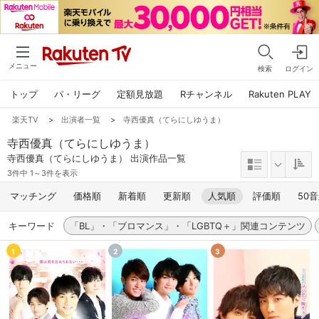
メニュー
検索
ログイン
トップ
パ・リーグ
定額見放題
Rチャンネル
Rakuten PLAY
楽天TV
>
出演者一覧
>
寺西優真（てらにしゆうま）
寺西優真（てらにしゆうま）
寺西優真（てらにしゆうま） 出演作品一覧
3件中 1～3件を表示
マッチング
価格順
新着順
更新順
人気順
評価順
50
キーワード
「BL」・「ブロマンス」・「LGBTQ＋」関連コンテンツ
1
2
3