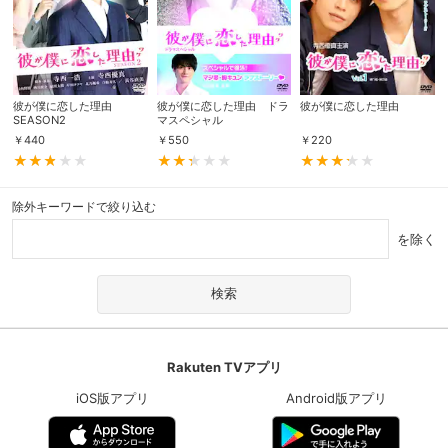
彼が僕に恋した理由
彼が僕に恋した理由 ドラ
彼が僕に恋した理由
SEASON2
マスペシャル
￥
440
￥
550
￥
220
除外キーワードで絞り込む
を除く
Rakuten TVアプリ
iOS版アプリ
Android版アプリ