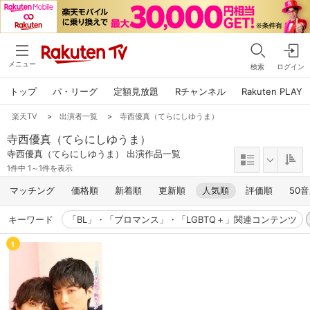
メニュー
検索
ログイン
トップ
パ・リーグ
定額見放題
Rチャンネル
Rakuten PLAY
楽天TV
>
出演者一覧
>
寺西優真（てらにしゆうま）
寺西優真（てらにしゆうま）
寺西優真（てらにしゆうま） 出演作品一覧
1件中 1～1件を表示
マッチング
価格順
新着順
更新順
人気順
評価順
50
キーワード
「BL」・「ブロマンス」・「LGBTQ＋」関連コンテンツ
1