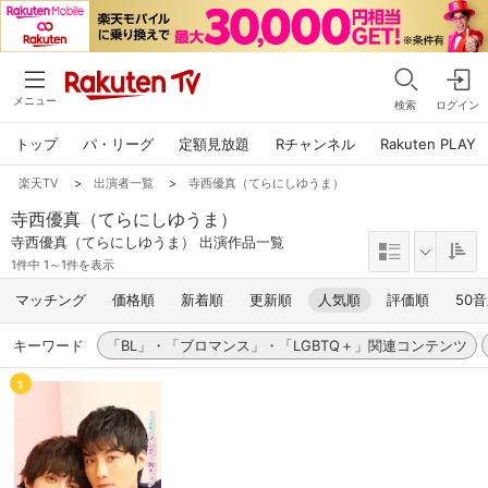
メニュー
検索
ログイン
トップ
パ・リーグ
定額見放題
Rチャンネル
Rakuten PLAY
楽天TV
>
出演者一覧
>
寺西優真（てらにしゆうま）
寺西優真（てらにしゆうま）
寺西優真（てらにしゆうま） 出演作品一覧
1件中 1～1件を表示
マッチング
価格順
新着順
更新順
人気順
評価順
50
キーワード
「BL」・「ブロマンス」・「LGBTQ＋」関連コンテンツ
1