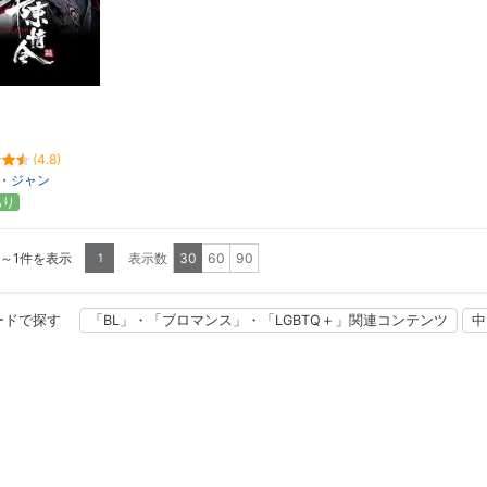
(4.8)
・ジャン
あり
1～1件を表示
表示数
30
60
90
1
ードで探す
「BL」・「ブロマンス」・「LGBTQ＋」関連コンテンツ
中