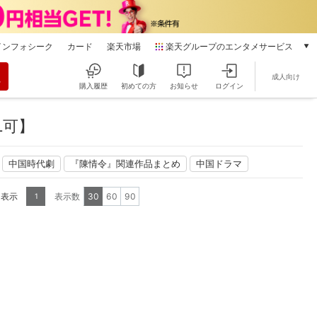
インフォシーク
カード
楽天市場
楽天グループのエンタメサービス
動画配信
成人向け
楽天TV
購入履歴
初めての方
お知らせ
ログイン
本/ゲーム/CD/DVD
楽天ブックス
L可】
電子書籍
楽天Kobo
中国時代劇
『陳情令』関連作品まとめ
中国ドラマ
雑誌読み放題
楽天マガジン
を表示
表示数
30
60
90
1
音楽配信
楽天ミュージック
動画配信ガイド
Rakuten PLAY
無料テレビ
Rチャンネル
チケット