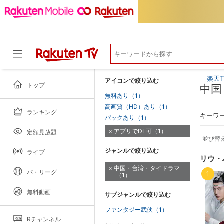
楽天T
アイコンで絞り込む
トップ
中国
無料あり（1）
高画質（HD）あり（1）
ランキング
ドラマ
キーワ
パックあり（1）
アプリでDL可（1）
定額見放題
並び替
ジャンルで絞り込む
ライブ
リウ・
中国・台湾・タイドラマ
パ・リーグ
1
（1）
無料動画
サブジャンルで絞り込む
ファンタジー武侠（1）
Rチャンネル