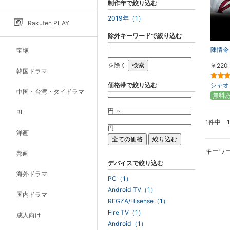
制作年で絞り込む
2019年（1）
Rakuten PLAY
除外キーワードで絞り込む
陳情令
宝塚
を除く
￥220
韓国ドラマ
価格帯で絞り込む
シャオ
中国・台湾・タイドラマ
無料
円 ～
BL
1件中 
円
洋画
キーワ
邦画
デバイスで絞り込む
海外ドラマ
PC（1）
Android TV（1）
国内ドラマ
REGZA/Hisense（1）
Fire TV（1）
成人向け
Android（1）