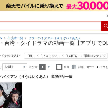
V
>
出演者一覧
>
リウ・ハイクアン（りうはいくあん）
・台湾・タイドラマの動画一覧【アプリでD
ードで絞り込む
「BL」・「ブロマンス」・「LGBTQ＋」関連コンテンツ
え
並び順
画像
詳細
1件中 1～1件
昇順
降順
一覧
詳細
ハイクアン（りうはいくあん） 出演作品一覧
表示
表示