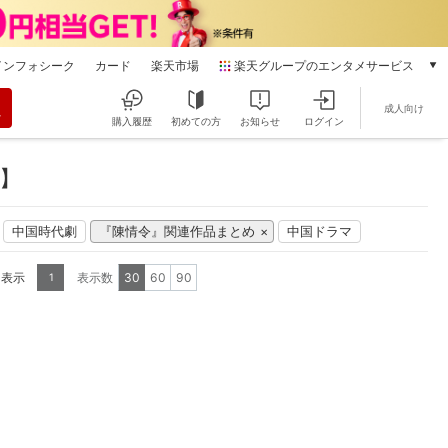
インフォシーク
カード
楽天市場
楽天グループのエンタメサービス
動画配信
成人向け
楽天TV
購入履歴
初めての方
お知らせ
ログイン
本/ゲーム/CD/DVD
楽天ブックス
】
電子書籍
楽天Kobo
中国時代劇
『陳情令』関連作品まとめ
中国ドラマ
雑誌読み放題
楽天マガジン
を表示
表示数
30
60
90
1
音楽配信
楽天ミュージック
動画配信ガイド
Rakuten PLAY
無料テレビ
Rチャンネル
チケット