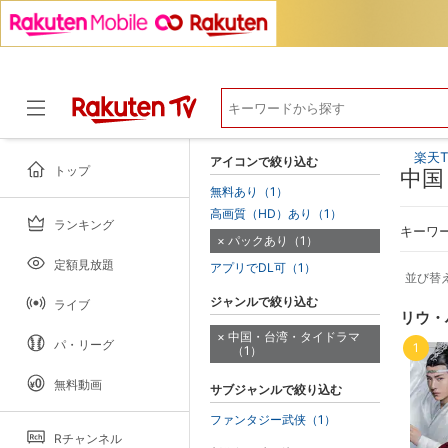
楽天T
アイコンで絞り込む
トップ
中国
無料あり（1）
高画質（HD）あり（1）
ランキング
ドラマ
キーワ
パックあり（1）
定額見放題
アプリでDL可（1）
並び替
ジャンルで絞り込む
ライブ
リウ・
中国・台湾・タイドラマ
パ・リーグ
1
（1）
無料動画
サブジャンルで絞り込む
ファンタジー武侠（1）
Rチャンネル