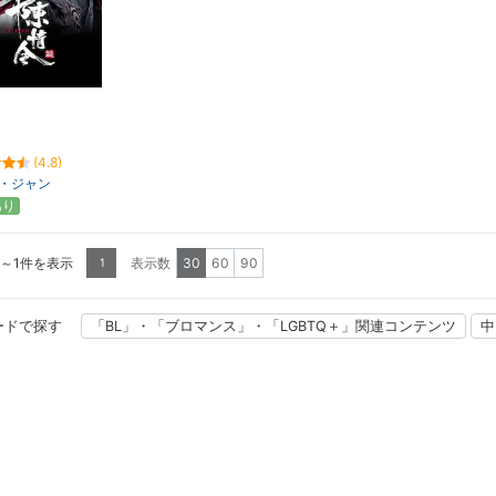
(4.8)
・ジャン
あり
1～1件を表示
表示数
30
60
90
1
ードで探す
「BL」・「ブロマンス」・「LGBTQ＋」関連コンテンツ
中