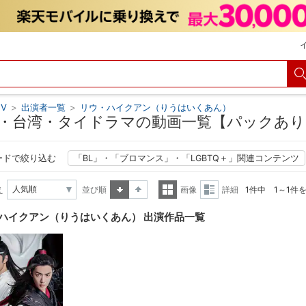
V
>
出演者一覧
>
リウ・ハイクアン（りうはいくあん）
・台湾・タイドラマの動画一覧【パックあり
ードで絞り込む
「BL」・「ブロマンス」・「LGBTQ＋」関連コンテンツ
え
並び順
画像
詳細
1件中 1～1件
昇順
降順
一覧
詳細
ハイクアン（りうはいくあん） 出演作品一覧
表示
表示