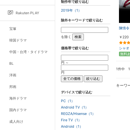
制作年で絞り込む
2019年（1）
Rakuten PLAY
除外キーワードで絞り込む
陳情令
宝塚
を除く
￥220
韓国ドラマ
価格帯で絞り込む
シャオ
中国・台湾・タイドラマ
無料
円 ～
BL
1件中 
円
洋画
キーワ
邦画
デバイスで絞り込む
海外ドラマ
PC（1）
Android TV（1）
国内ドラマ
REGZA/Hisense（1）
Fire TV（1）
成人向け
Android（1）