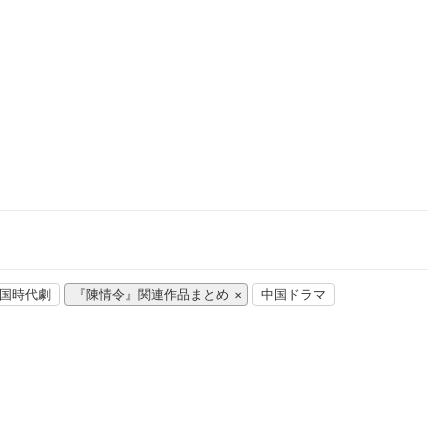
楽天チケット
エンタメニュース
推し楽
国時代劇
『陳情令』関連作品まとめ
中国ドラマ