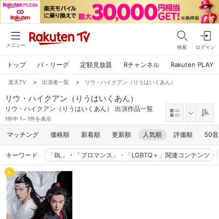
メニュー
検索
ログイン
トップ
パ・リーグ
定額見放題
Rチャンネル
Rakuten PLAY
楽天TV
>
出演者一覧
>
リウ・ハイクアン（りうはいくあん）
リウ・ハイクアン（りうはいくあん）
リウ・ハイクアン（りうはいくあん） 出演作品一覧
1件中 1～1件を表示
マッチング
価格順
新着順
更新順
人気順
評価順
50
キーワード
「BL」・「ブロマンス」・「LGBTQ＋」関連コンテンツ
1