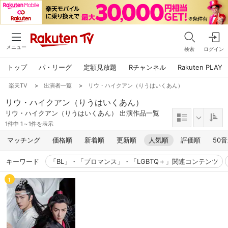
メニュー
検索
ログイン
トップ
パ・リーグ
定額見放題
Rチャンネル
Rakuten PLAY
楽天TV
>
出演者一覧
>
リウ・ハイクアン（りうはいくあん）
リウ・ハイクアン（りうはいくあん）
リウ・ハイクアン（りうはいくあん） 出演作品一覧
1件中 1～1件を表示
マッチング
価格順
新着順
更新順
人気順
評価順
50
キーワード
「BL」・「ブロマンス」・「LGBTQ＋」関連コンテンツ
1