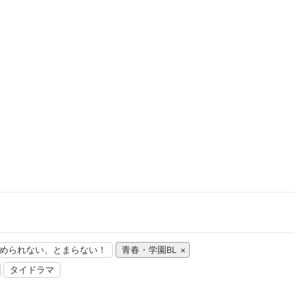
楽天チケット
エンタメニュース
推し楽
められない、とまらない！
青春・学園BL
タイドラマ