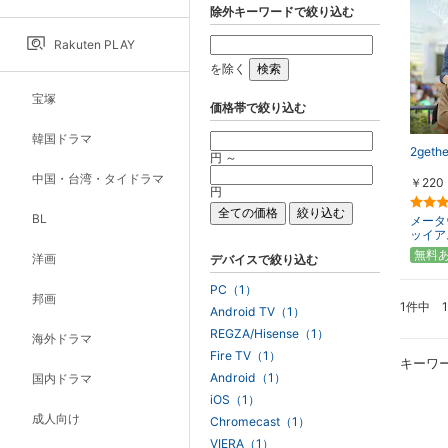
除外キーワードで絞り込む
Rakuten PLAY
を除く
宝塚
価格帯で絞り込む
韓国ドラマ
2gethe
円 ～
中国・台湾・タイドラマ
￥220
円
BL
メータ
ッイア
無料
洋画
デバイスで絞り込む
PC（1）
邦画
1件中 
Android TV（1）
REGZA/Hisense（1）
海外ドラマ
Fire TV（1）
キーワ
Android（1）
国内ドラマ
iOS（1）
成人向け
Chromecast（1）
VIERA（1）