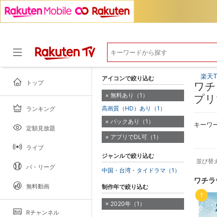
楽天T
アイコンで絞り込む
トップ
ワチ
無料あり（1）
プリ
高画質（HD）あり（1）
ランキング
ドラマ
パックあり（1）
キーワ
定額見放題
アプリでDL可（1）
ライブ
ジャンルで絞り込む
並び替
パ・リーグ
中国・台湾・タイドラマ（1）
ワチラ
無料動画
制作年で絞り込む
1
2020年（1）
Rチャンネル