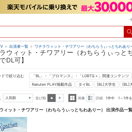
V
>
出演者一覧
>
ワチラウィット・チワアリー（わちらうぃっとちわあり
ラウィット・チワアリー（わちらうぃっとち
でDL可】
ードで絞り込む
「BL」・「ブロマンス」・「LGBTQ＋」関連コンテンツ
Rakuten PLAY掲載作品
タイBL
[BL]大学生
[BL
え
並び順
画像
詳細
1件中 1～1件
昇順
降順
一覧
詳細
ウィット・チワアリー（わちらうぃっとちわありー） 出演作品一
表示
表示