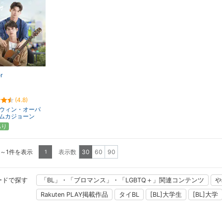
r
(4.8)
ウィン・オーパ
ムカジョーン
あり
1～1件を表示
表示数
30
60
90
1
ードで探す
「BL」・「ブロマンス」・「LGBTQ＋」関連コンテンツ
や
Rakuten PLAY掲載作品
タイBL
[BL]大学生
[BL]大学