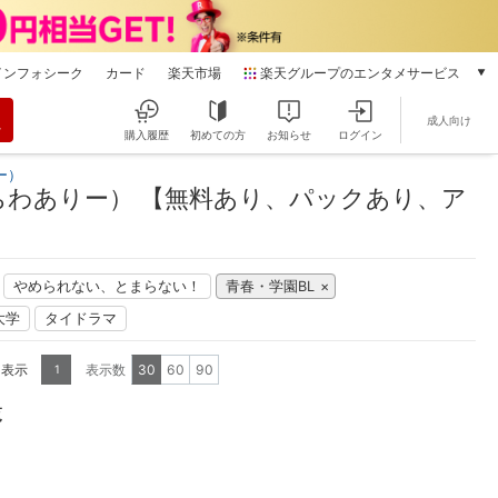
インフォシーク
カード
楽天市場
楽天グループのエンタメサービス
動画配信
成人向け
楽天TV
購入履歴
初めての方
お知らせ
ログイン
本/ゲーム/CD/DVD
ー）
楽天ブックス
わありー） 【無料あり、パックあり、ア
電子書籍
楽天Kobo
雑誌読み放題
やめられない、とまらない！
青春・学園BL
楽天マガジン
]大学
タイドラマ
音楽配信
楽天ミュージック
を表示
表示数
30
60
90
1
動画配信ガイド
Rakuten PLAY
覧
無料テレビ
Rチャンネル
チケット