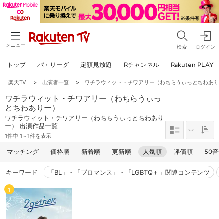
メニュー
検索
ログイン
トップ
パ・リーグ
定額見放題
Rチャンネル
Rakuten PLAY
楽天TV
>
出演者一覧
>
ワチラウィット・チワアリー（わちらうぃっとちわあ
ワチラウィット・チワアリー（わちらうぃっ
とちわありー）
ワチラウィット・チワアリー（わちらうぃっとちわあり
ー） 出演作品一覧
1件中 1～1件を表示
マッチング
価格順
新着順
更新順
人気順
評価順
50
キーワード
「BL」・「ブロマンス」・「LGBTQ＋」関連コンテンツ
1