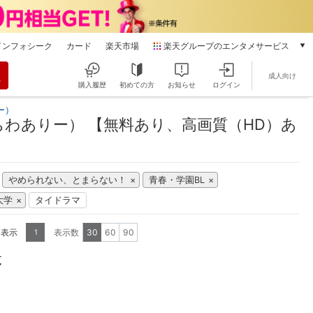
インフォシーク
カード
楽天市場
楽天グループのエンタメサービス
動画配信
成人向け
楽天TV
購入履歴
初めての方
お知らせ
ログイン
本/ゲーム/CD/DVD
ー）
楽天ブックス
わありー） 【無料あり、高画質（HD）あ
電子書籍
楽天Kobo
雑誌読み放題
やめられない、とまらない！
青春・学園BL
楽天マガジン
]大学
タイドラマ
音楽配信
楽天ミュージック
を表示
表示数
30
60
90
1
動画配信ガイド
Rakuten PLAY
覧
無料テレビ
Rチャンネル
チケット