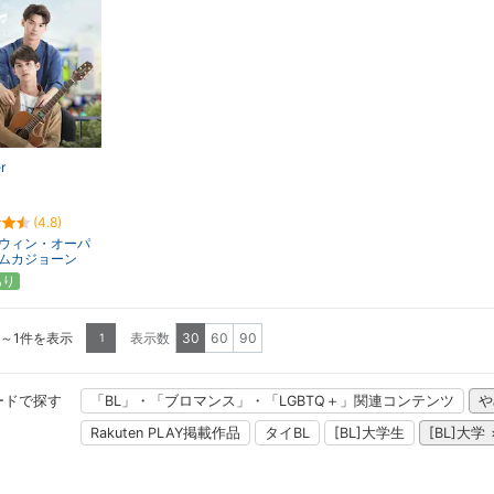
r
(4.8)
ウィン・オーパ
ムカジョーン
あり
1～1件を表示
表示数
30
60
90
1
ードで探す
「BL」・「ブロマンス」・「LGBTQ＋」関連コンテンツ
や
Rakuten PLAY掲載作品
タイBL
[BL]大学生
[BL]大学