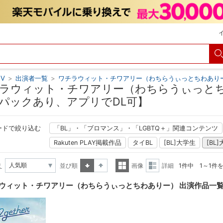
V
>
出演者一覧
>
ワチラウィット・チワアリー（わちらうぃっとちわあり
ラウィット・チワアリー（わちらうぃっとち
パックあり、アプリでDL可】
ードで絞り込む
「BL」・「ブロマンス」・「LGBTQ＋」関連コンテンツ
Rakuten PLAY掲載作品
タイBL
[BL]大学生
[BL
え
並び順
画像
詳細
1件中 1～1件
昇順
降順
一覧
詳細
ウィット・チワアリー（わちらうぃっとちわありー） 出演作品一
表示
表示