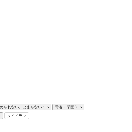
楽天チケット
エンタメニュース
推し楽
められない、とまらない！
青春・学園BL
タイドラマ