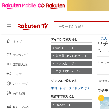
楽天T
アイコンで絞り込む
トップ
ワチ
無料あり（1）
り、
ランキング
高画質（HD）あり（1）
ドラマ
キーワ
パックあり（1）
定額見放題
アプリでDL可（1）
ライブ
ジャンルで絞り込む
並び替
パ・リーグ
中国・台湾・タイドラマ（1）
ワチラ
無料動画
制作年で絞り込む
1
2020年（1）
Rチャンネル