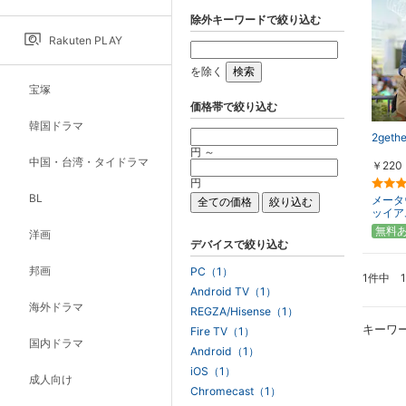
除外キーワードで絞り込む
Rakuten PLAY
を除く
宝塚
価格帯で絞り込む
韓国ドラマ
2gethe
円 ～
中国・台湾・タイドラマ
￥220
円
BL
メータ
ッイア
無料
洋画
デバイスで絞り込む
邦画
PC（1）
1件中 
Android TV（1）
海外ドラマ
REGZA/Hisense（1）
キーワ
Fire TV（1）
国内ドラマ
Android（1）
iOS（1）
成人向け
Chromecast（1）