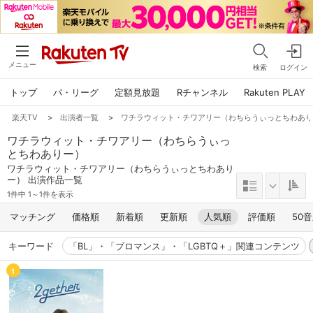
メニュー
検索
ログイン
トップ
パ・リーグ
定額見放題
Rチャンネル
Rakuten PLAY
楽天TV
>
出演者一覧
>
ワチラウィット・チワアリー（わちらうぃっとちわあ
ワチラウィット・チワアリー（わちらうぃっ
とちわありー）
ワチラウィット・チワアリー（わちらうぃっとちわあり
ー） 出演作品一覧
1件中 1～1件を表示
マッチング
価格順
新着順
更新順
人気順
評価順
50
キーワード
「BL」・「ブロマンス」・「LGBTQ＋」関連コンテンツ
1