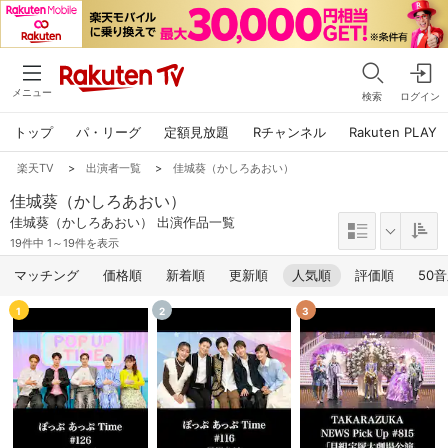
メニュー
検索
ログイン
トップ
パ・リーグ
定額見放題
Rチャンネル
Rakuten PLAY
楽天TV
>
出演者一覧
>
佳城葵（かしろあおい）
佳城葵（かしろあおい）
佳城葵（かしろあおい） 出演作品一覧
19件中 1～19件を表示
マッチング
価格順
新着順
更新順
人気順
評価順
50
1
2
3