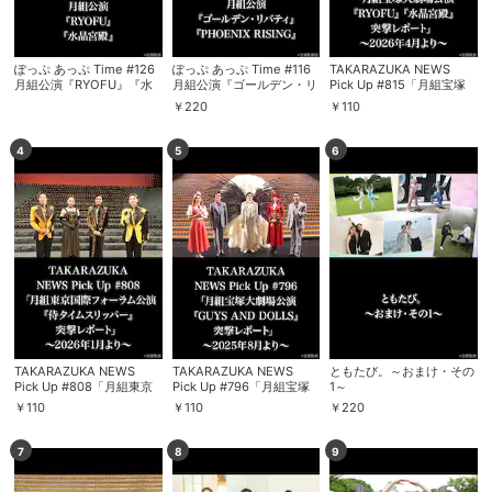
ぽっぷ あっぷ Time #126
ぽっぷ あっぷ Time #116
TAKARAZUKA NEWS
月組公演『RYOFU』『水
月組公演『ゴールデン・リ
Pick Up #815「月組宝塚
晶宮殿』
バティ』『PHOENIX
大劇場公演『RYOFU』
￥
220
￥
110
RISING』
『水晶宮殿』突撃レポー
ト」～2026年4月より～
4
5
6
TAKARAZUKA NEWS
TAKARAZUKA NEWS
ともたび。～おまけ・その
Pick Up #808「月組東京
Pick Up #796「月組宝塚
1～
国際フォーラム公演『侍タ
大劇場公演『GUYS AND
￥
110
￥
110
￥
220
イムスリッパー』突撃レポ
DOLLS』突撃レポート」
ート」～2026年1月より～
～2025年8月より～
7
8
9