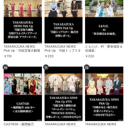
TAKARAZUKA NEWS
TAKARAZUKA NEWS
ともたび。#1「夢奈瑠音＆
Pick Up「月組宝塚大劇場
Pick Up「月組トップスタ
佳城葵」
宝塚クリエイティブアーツ
ー 鳳月杏 突撃レポート」
￥
110
￥
220
￥
220
貸切公演 アフタートー
ク」
10
11
12
CAST#26～風間柚乃
TAKARAZUKA NEWS
TAKARAZUKA NEWS