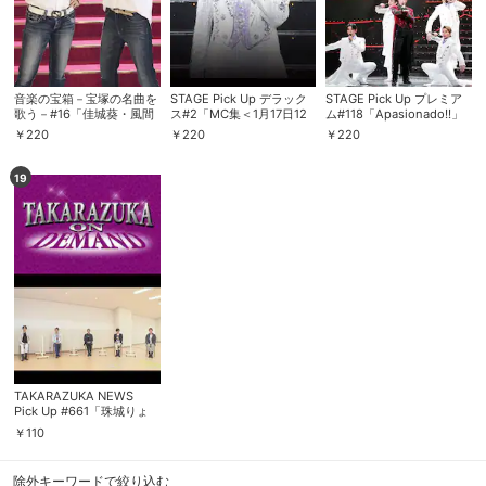
購入明細
４ヵ月分の購入明細の確認が可能です。
音楽の宝箱－宝塚の名曲を
STAGE Pick Up デラック
STAGE Pick Up プレミア
歌う－#16「佳城葵・風間
ス#2「MC集＜1月17日12
ム#118「Apasionado!!」
柚乃」
時公演より＞」～月組
～月組『Eternita』より～
現在獲得済みのお得なクーポンを確認でき
￥
220
￥
220
￥
220
Myクーポン
『Eternita』より～
ます。
19
レンタル、購入、定額見放題の購入履歴の
購入履歴
確認が可能です。こちらから視聴いただく
と便利です。
お気に入りに登録した作品を確認できま
お気に入り
す。お気に入りに追加した作品の削除も可
能です。
サイト内の閲覧履歴を確認できます。履歴
閲覧履歴
の削除も可能です。
TAKARAZUKA NEWS
Pick Up #661「珠城りょ
う 3Days Special
￥
110
サイト内で表示される作品の表示制限が可
LIVE『Eternita』稽古場レ
視聴年齢制限
能です。5段階の年齢区分から選択できま
ポート」～2021年1月より
す。
～
除外キーワードで絞り込む