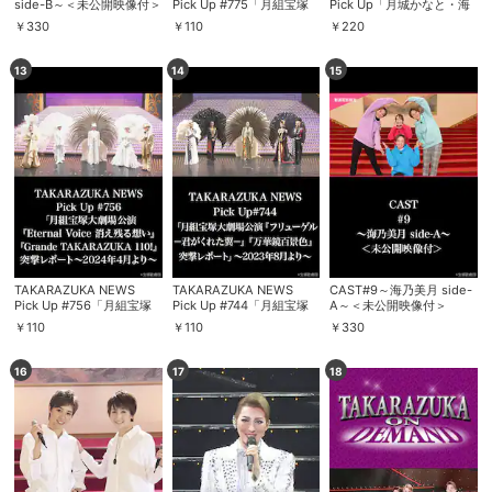
side-B～＜未公開映像付＞
Pick Up #775「月組宝塚
Pick Up「月城かなと・海
大劇場公演『ゴールデン・
乃美月 卒業インタビュ
￥
330
￥
110
￥
220
リバティ』『PHOENIX
ー」～2024年7月より～
RISING』突撃レポート」
～2024年12月より～
13
14
15
TAKARAZUKA NEWS
TAKARAZUKA NEWS
CAST#9～海乃美月 side-
Pick Up #756「月組宝塚
Pick Up #744「月組宝塚
A～＜未公開映像付＞
会員設定
会員情報
閉じる
大劇場公演『Eternal
大劇場公演『フリューゲ
￥
110
￥
110
￥
330
Voice 消え残る想い』
ル －君がくれた翼－』
『Grande TAKARAZUKA
『万華鏡百景色』突撃レポ
110!』突撃レポート」～
ート」～2023年8月より～
16
17
18
2024年4月より～
基本情報、本人連絡先、パスワード 、クレ
会員情報変更
ジットカード情報の変更が可能です。
決済方法変更
決済方法の変更が可能です。