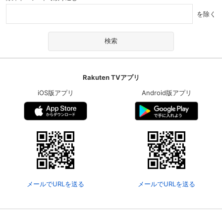
を除く
スマホなどでRakuten TVを視聴する際のデ
視聴デバイス一覧
バイス連携の設定ができます。
視聴年齢制限の変更時にパスコード入力が
パスコード設定
求められるのでお子さまがいても安心で
す。
Rakuten TVアプリ
メルマガの配信停止、配信先のメールアド
メルマガ
iOS版アプリ
Android版アプリ
レスの変更が可能です。
定額見放題コンテンツの解約はこちらから
定額見放題解約
可能です。
ログアウト
メールでURLを送る
メールでURLを送る