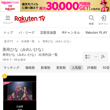
メニュー
検索
ログイン
トップ
パ・リーグ
定額見放題
Rチャンネル
Rakuten PLAY
楽天TV
>
出演者一覧
>
美玲ひな（みれいひな）
美玲ひな（みれいひな）
美玲ひな（みれいひな） 出演作品一覧
1件中 1～1件を表示
マッチング
価格順
新着順
更新順
人気順
評価順
50
1