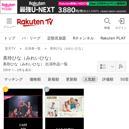
メニュー
検索
ログイン
トップ
パ・リーグ
定額見放題
Rチャンネル
Rakuten PLAY
楽天TV
>
出演者一覧
>
美玲ひな（みれいひな）
美玲ひな（みれいひな）
美玲ひな（みれいひな） 出演作品一覧
2件中 1～2件を表示
マッチング
価格順
新着順
更新順
人気順
評価順
50
1
2