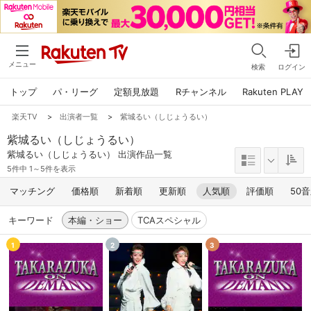
メニュー
検索
ログイン
トップ
パ・リーグ
定額見放題
Rチャンネル
Rakuten PLAY
楽天TV
>
出演者一覧
>
紫城るい（しじょうるい）
紫城るい（しじょうるい）
紫城るい（しじょうるい） 出演作品一覧
5件中 1～5件を表示
マッチング
価格順
新着順
更新順
人気順
評価順
50
キーワード
本編・ショー
TCAスペシャル
1
2
3