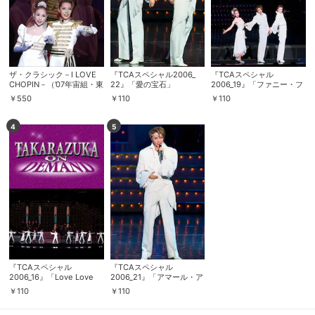
ザ・クラシック－I LOVE
『TCAスペシャル2006_
『TCAスペシャル
CHOPIN－（’07年宙組・東
22』「愛の宝石」
2006_19』「ファニー・フ
京・千秋楽）
ィーリング」
￥
550
￥
110
￥
110
4
5
『TCAスペシャル
『TCAスペシャル
2006_16』「Love Love
2006_21』「アマール・ア
Love」
マール」
￥
110
￥
110