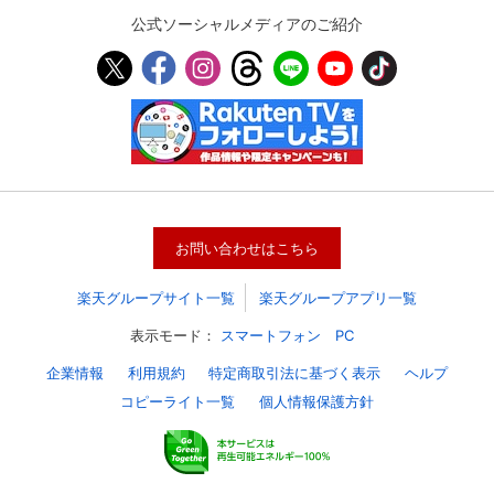
公式ソーシャルメディアのご紹介
お問い合わせはこちら
楽天グループサイト一覧
楽天グループアプリ一覧
会員設定
会員情報
閉じる
表示モード：
スマートフォン
PC
企業情報
利用規約
特定商取引法に基づく表示
ヘルプ
基本情報、本人連絡先、パスワード 、クレ
コピーライト一覧
個人情報保護方針
会員情報変更
ジットカード情報の変更が可能です。
決済方法変更
決済方法の変更が可能です。