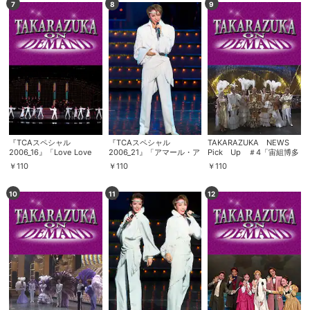
7
8
9
『TCAスペシャル
『TCAスペシャル
TAKARAZUKA NEWS
2006_16』「Love Love
2006_21』「アマール・ア
Pick Up ＃4「宙組博多
Love」
マール」
座公演『コパカバーナ』舞
￥
110
￥
110
￥
110
台レポート」
10
11
12