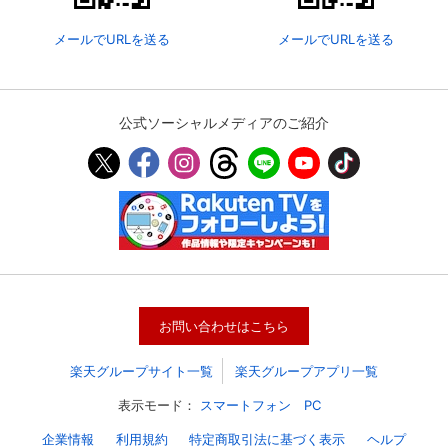
メールでURLを送る
メールでURLを送る
購入明細
４ヵ月分の購入明細の確認が可能です。
公式ソーシャルメディアのご紹介
現在獲得済みのお得なクーポンを確認でき
Myクーポン
ます。
レンタル、購入、定額見放題の購入履歴の
購入履歴
確認が可能です。こちらから視聴いただく
と便利です。
お気に入りに登録した作品を確認できま
お気に入り
す。お気に入りに追加した作品の削除も可
能です。
お問い合わせはこちら
サイト内の閲覧履歴を確認できます。履歴
閲覧履歴
の削除も可能です。
楽天グループサイト一覧
楽天グループアプリ一覧
サイト内で表示される作品の表示制限が可
表示モード：
スマートフォン
PC
視聴年齢制限
能です。5段階の年齢区分から選択できま
す。
企業情報
利用規約
特定商取引法に基づく表示
ヘルプ