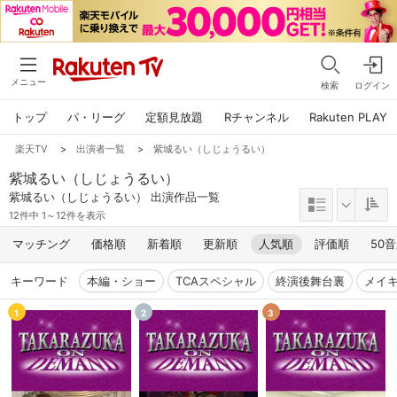
メニュー
検索
ログイン
トップ
パ・リーグ
定額見放題
Rチャンネル
Rakuten PLAY
楽天TV
>
出演者一覧
>
紫城るい（しじょうるい）
紫城るい（しじょうるい）
紫城るい（しじょうるい） 出演作品一覧
12件中 1～12件を表示
マッチング
価格順
新着順
更新順
人気順
評価順
50
キーワード
本編・ショー
TCAスペシャル
終演後舞台裏
メイ
1
2
3