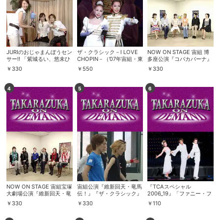
JURIのおじゃまんぼうセン
ザ・クラシック－I LOVE
NOW ON STAGE 宙組 博
サー!! 「紫城るい、悠未ひ
CHOPIN－（’07年宙組・東
多座公演『コパカバーナ』
ろ」
京・千秋楽）
￥
330
￥
550
￥
330
4
5
6
NOW ON STAGE 宙組宝塚
宙組公演『維新回天・竜馬
『TCAスペシャル
大劇場公演『維新回天・竜
伝！』『ザ・クラシック』
2006_19』「ファニー・フ
馬伝！』『ザ・クラシッ
プロダクション・ノート
ィーリング」
￥
330
￥
330
￥
110
ク』