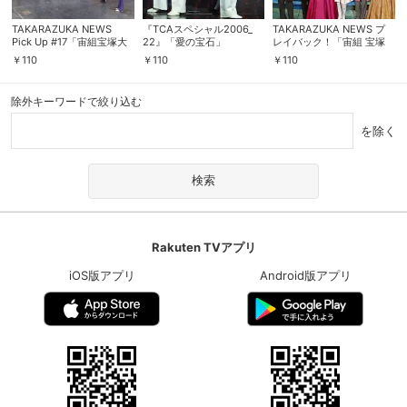
TAKARAZUKA NEWS
『TCAスペシャル2006_
TAKARAZUKA NEWS プ
Pick Up #17「宙組宝塚大
22』「愛の宝石」
レイバック！「宙組 宝塚
劇場公演『維新回天・竜馬
バウホール公演『不滅の恋
￥
110
￥
110
￥
110
伝！』『ザ・クラシック』
人たちへ』舞台レポート」
舞台レポート」
～2006年1月より～
除外キーワードで絞り込む
を除く
Rakuten TVアプリ
会員設定
会員情報
閉じる
iOS版アプリ
Android版アプリ
基本情報、本人連絡先、パスワード 、クレ
会員情報変更
ジットカード情報の変更が可能です。
決済方法変更
決済方法の変更が可能です。