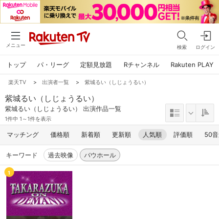
メニュー
検索
ログイン
トップ
パ・リーグ
定額見放題
Rチャンネル
Rakuten PLAY
楽天TV
>
出演者一覧
>
紫城るい（しじょうるい）
紫城るい（しじょうるい）
紫城るい（しじょうるい） 出演作品一覧
1件中 1～1件を表示
マッチング
価格順
新着順
更新順
人気順
評価順
50
キーワード
過去映像
バウホール
1