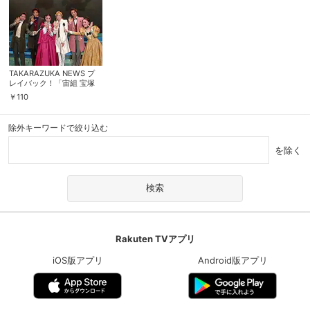
TAKARAZUKA NEWS プ
レイバック！「宙組 宝塚
バウホール公演『不滅の恋
￥
110
人たちへ』舞台レポート」
～2006年1月より～
除外キーワードで絞り込む
を除く
Rakuten TVアプリ
iOS版アプリ
Android版アプリ