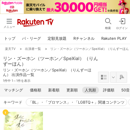
メニュー
検索
ログイン
トップ
パ・リーグ
定額見放題
Rチャンネル
Rakuten PLAY
楽天TV
>
出演者一覧
>
リン・ズーホン（ツーホン／SpeXial）（りんずーほん
リン・ズーホン（ツーホン／SpeXial）（りん
ずーほん）
リン・ズーホン（ツーホン／SpeXial）（りんずーほ
ん） 出演作品一覧
1件中 1～1件を表示
マッチング
価格順
新着順
更新順
人気順
評価順
50
キーワード
「BL」・「ブロマンス」・「LGBTQ＋」関連コンテンツ
1