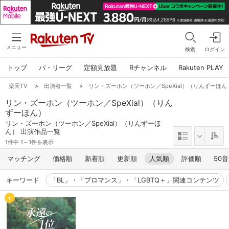
メニュー
検索
ログイン
トップ
パ・リーグ
定額見放題
Rチャンネル
Rakuten PLAY
楽天TV
>
出演者一覧
>
リン・ズーホン（ツーホン／SpeXial）（りんずーほん
リン・ズーホン（ツーホン／SpeXial）（りん
ずーほん）
リン・ズーホン（ツーホン／SpeXial）（りんずーほ
ん） 出演作品一覧
1件中 1～1件を表示
マッチング
価格順
新着順
更新順
人気順
評価順
50
キーワード
「BL」・「ブロマンス」・「LGBTQ＋」関連コンテンツ
1