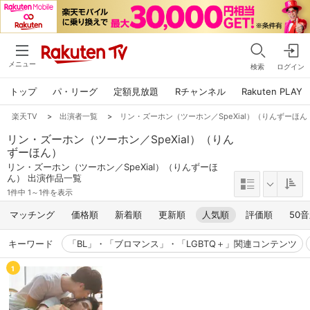
メニュー
検索
ログイン
トップ
パ・リーグ
定額見放題
Rチャンネル
Rakuten PLAY
楽天TV
>
出演者一覧
>
リン・ズーホン（ツーホン／SpeXial）（りんずーほん
リン・ズーホン（ツーホン／SpeXial）（りん
ずーほん）
リン・ズーホン（ツーホン／SpeXial）（りんずーほ
ん） 出演作品一覧
1件中 1～1件を表示
マッチング
価格順
新着順
更新順
人気順
評価順
50
キーワード
「BL」・「ブロマンス」・「LGBTQ＋」関連コンテンツ
1